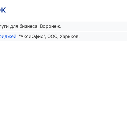
ок
услуги для бизнеса, Воронеж.
триджей
. "АксиОфис", ООО, Харьков.