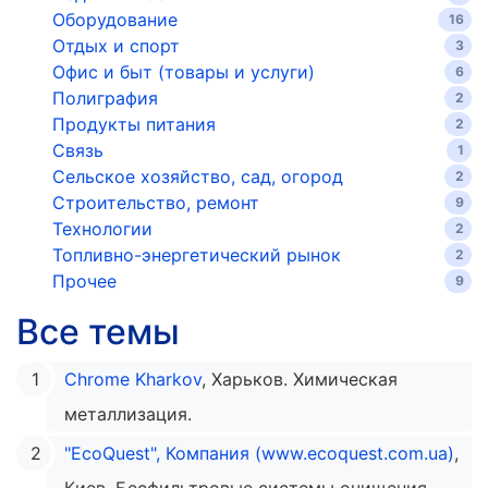
Оборудование
16
Отдых и спорт
3
Офис и быт (товары и услуги)
6
Полиграфия
2
Продукты питания
2
Связь
1
Сельское хозяйство, сад, огород
2
Строительство, ремонт
9
Технологии
2
Топливно-энергетический рынок
2
Прочее
9
Все темы
Chrome Kharkov
, Харьков. Химическая
металлизация.
"EcoQuest", Компания (www.ecoquest.com.ua)
,